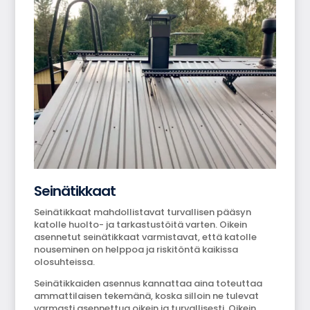
Seinätikkaat
Seinätikkaat mahdollistavat turvallisen pääsyn
katolle huolto- ja tarkastustöitä varten. Oikein
asennetut seinätikkaat varmistavat, että katolle
nouseminen on helppoa ja riskitöntä kaikissa
olosuhteissa.
Seinätikkaiden asennus kannattaa aina toteuttaa
ammattilaisen tekemänä, koska silloin ne tulevat
varmasti asennettua oikein ja turvallisesti. Oikein