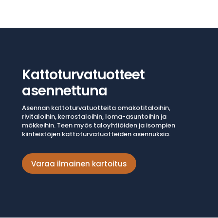
Kattoturvatuotteet
asennettuna
Asennan kattoturvatuotteita omakotitaloihin,
rivitaloihin, kerrostaloihin, loma-asuntoihin ja
mökkeihin. Teen myös taloyhtiöiden ja isompien
kiinteistöjen kattoturvatuotteiden asennuksia.
Varaa ilmainen kartoitus