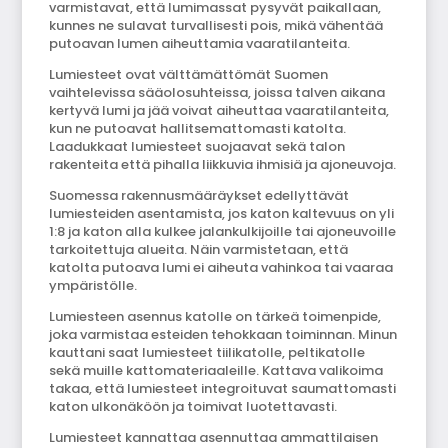
varmistavat, että lumimassat pysyvät paikallaan,
kunnes ne sulavat turvallisesti pois, mikä vähentää
putoavan lumen aiheuttamia vaaratilanteita.
Lumiesteet ovat välttämättömät Suomen
vaihtelevissa sääolosuhteissa, joissa talven aikana
kertyvä lumi ja jää voivat aiheuttaa vaaratilanteita,
kun ne putoavat hallitsemattomasti katolta.
Laadukkaat lumiesteet suojaavat sekä talon
rakenteita että pihalla liikkuvia ihmisiä ja ajoneuvoja.
Suomessa rakennusmääräykset edellyttävät
lumiesteiden asentamista, jos katon kaltevuus on yli
1:8 ja katon alla kulkee jalankulkijoille tai ajoneuvoille
tarkoitettuja alueita. Näin varmistetaan, että
katolta putoava lumi ei aiheuta vahinkoa tai vaaraa
ympäristölle.
Lumiesteen asennus katolle on tärkeä toimenpide,
joka varmistaa esteiden tehokkaan toiminnan. Minun
kauttani saat lumiesteet tiilikatolle, peltikatolle
sekä muille kattomateriaaleille. Kattava valikoima
takaa, että lumiesteet integroituvat saumattomasti
katon ulkonäköön ja toimivat luotettavasti.
Lumiesteet kannattaa asennuttaa ammattilaisen