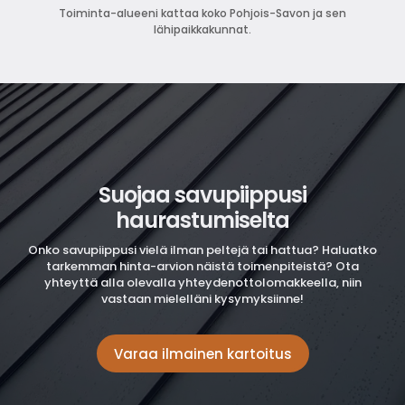
Toiminta-alueeni kattaa koko Pohjois-Savon ja sen
lähipaikkakunnat.
Suojaa savupiippusi
haurastumiselta
Onko savupiippusi vielä ilman peltejä tai hattua? Haluatko
tarkemman hinta-arvion näistä toimenpiteistä?
Ota
yhteyttä alla olevalla yhteydenottolomakkeella
, niin
vastaan mielelläni kysymyksiinne!
Varaa ilmainen kartoitus