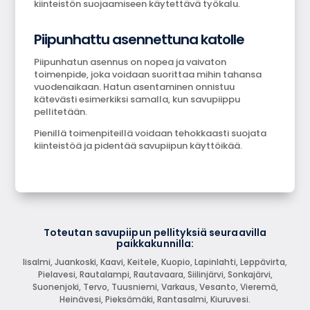
kiinteistön suojaamiseen käytettävä työkalu.
Piipunhattu asennettuna katolle
Piipunhatun asennus on nopea ja vaivaton
toimenpide, joka voidaan suorittaa mihin tahansa
vuodenaikaan. Hatun asentaminen onnistuu
kätevästi esimerkiksi samalla, kun savupiippu
pellitetään.
Pienillä toimenpiteillä voidaan tehokkaasti suojata
kiinteistöä ja pidentää savupiipun käyttöikää.
Toteutan savupiipun pellityksiä seuraavilla
paikkakunnilla:
Iisalmi, Juankoski, Kaavi, Keitele, Kuopio, Lapinlahti, Leppävirta,
Pielavesi, Rautalampi, Rautavaara, Siilinjärvi, Sonkajärvi,
Suonenjoki, Tervo, Tuusniemi, Varkaus, Vesanto, Vieremä,
Heinävesi, Pieksämäki, Rantasalmi, Kiuruvesi.