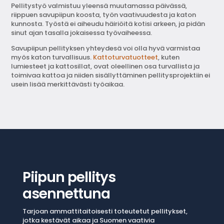
Pellitystyö valmistuu yleensä muutamassa päivässä,
riippuen savupiipun koosta, työn vaativuudesta ja katon
kunnosta. Työstä ei aiheudu häiriöitä kotisi arkeen, ja pidän
sinut ajan tasalla jokaisessa työvaiheessa.
Savupiipun pellityksen yhteydesä voi olla hyvä varmistaa
myös katon turvallisuus.
Kattoturvatuotteet
, kuten
lumiesteet ja kattosillat, ovat oleellinen osa turvallista ja
toimivaa kattoa ja niiden sisällyttäminen pellitysprojektiin ei
usein lisää merkittävästi työaikaa.
Piipun pellitys
asennettuna
Tarjoan ammattitaitoisesti toteutetut pellitykset,
jotka kestävät aikaa ja Suomen vaativia