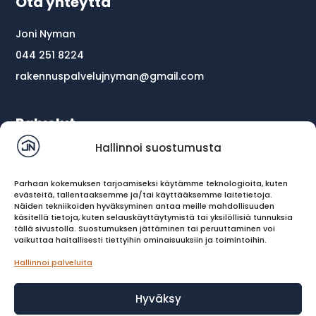
Ota yhteyttä
Joni Nyman
044 251 8224
rakennuspalvelujnyman@gmail.com
Palvelut
Hallinnoi suostumusta
Etusivu
Kattoremontti
Parhaan kokemuksen tarjoamiseksi käytämme teknologioita, kuten
evästeitä, tallentaaksemme ja/tai käyttääksemme laitetietoja.
Kattoturvatuotteet
Näiden tekniikoiden hyväksyminen antaa meille mahdollisuuden
käsitellä tietoja, kuten selauskäyttäytymistä tai yksilöllisiä tunnuksia
Piipunpellitys
tällä sivustolla. Suostumuksen jättäminen tai peruuttaminen voi
vaikuttaa haitallisesti tiettyihin ominaisuuksiin ja toimintoihin.
Piipunhattu
Hallinnoi palveluita
Ota yhteyttä
Hyväksy