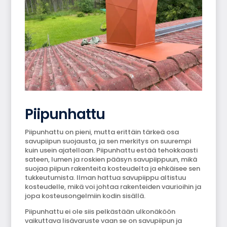
Piipunhattu
Piipunhattu on pieni, mutta erittäin tärkeä osa
savupiipun suojausta, ja sen merkitys on suurempi
kuin usein ajatellaan. Piipunhattu estää tehokkaasti
sateen, lumen ja roskien pääsyn savupiippuun, mikä
suojaa piipun rakenteita kosteudelta ja ehkäisee sen
tukkeutumista. Ilman hattua savupiippu altistuu
kosteudelle, mikä voi johtaa rakenteiden vaurioihin ja
jopa kosteusongelmiin kodin sisällä.
Piipunhattu ei ole siis pelkästään ulkonäköön
vaikuttava lisävaruste vaan se on savupiipun ja