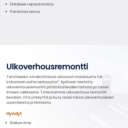
Ehkäisee rapautumista
Parantaa vetoa
Ulkoverhousremontti
Tarvitseeko omakotitalosi ulkovuori maalausta tai
kokonaan uutta verhousta? Ajallaan teetetty
ulkoverhousremontti pitää kosteuden loitolla ja talosi
ilmeen raikkaana. Toteutamme ulkoverhous remontit
kesäisin. Ota yhteyttä ja kysy lisää talosi ulkoverhouksen
uusimisesta ja hinnasta.
Hyödyt
Raikas ilme