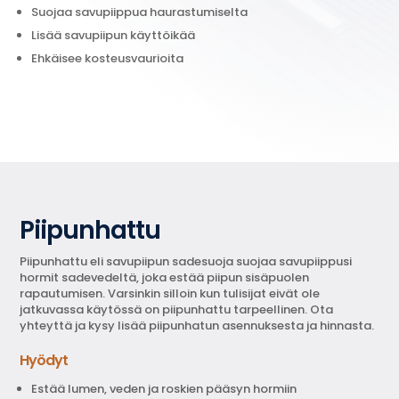
Suojaa savupiippua haurastumiselta
Lisää savupiipun käyttöikää
Ehkäisee kosteusvaurioita
Piipunhattu
Piipunhattu eli savupiipun sadesuoja s
uojaa savupiippusi
hormit sadevedeltä, joka estää piipun sisäpuolen
rapautumisen. Varsinkin silloin kun tulisijat eivät ole
jatkuvassa käytössä on piipunhattu tarpeellinen. Ota
yhteyttä ja kysy lisää piipunhatun asennuksesta ja hinnasta.
Hyödyt
Estää lumen, veden ja roskien pääsyn hormiin