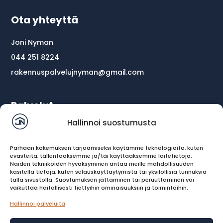
Ota yhteyttä
Joni Nyman
044 251 8224
rakennuspalvelujnyman@gmail.com
Palvelut
Hallinnoi suostumusta
Etusivu
Kattoremontti
Parhaan kokemuksen tarjoamiseksi käytämme teknologioita, kuten
evästeitä, tallentaaksemme ja/tai käyttääksemme laitetietoja.
Kattoturvatuotteet
Näiden tekniikoiden hyväksyminen antaa meille mahdollisuuden
käsitellä tietoja, kuten selauskäyttäytymistä tai yksilöllisiä tunnuksia
Piipunpellitys
tällä sivustolla. Suostumuksen jättäminen tai peruuttaminen voi
vaikuttaa haitallisesti tiettyihin ominaisuuksiin ja toimintoihin.
Piipunhattu
Hallinnoi palveluita
Ota yhteyttä