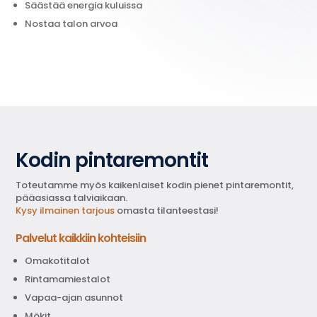
Säästää energia kuluissa
Nostaa talon arvoa
Kodin pintaremontit
Toteutamme myös kaikenlaiset kodin pienet pintaremontit,
pääasiassa talviaikaan.
Kysy ilmainen tarjous
omasta tilanteestasi!
Palvelut kaikkiin kohteisiin
Omakotitalot
Rintamamiestalot
Vapaa-ajan asunnot
Mökit