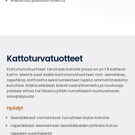
Raikastaa julkisivun ilmettä
Kattoturvatuotteet
Kattoturvatuotteet tarvitaan katolle jossa on yli 1:8 kalteva
katto. Meiltä saat kaikki kattoturvatuotteet mm. seinätikas,
lapetikas, kattosilta sekä lumiesteet lujalla ammattitaidolla
katollesi.
Näillä ehkäiset ikäviä vaaratilanteita ja nuohooja
pääsee siltaa tai tikasta pitkin turvallisesti nuohoamaan
savupiippuasi.
Hyödyt
Seinätikkaat varmistavat turvallisen kulun katolle
Lapetikkaat asennetaan seinätikkaiden jatkoksi katon
lappeen suuntaisesti