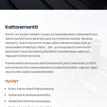
Kattoremontti
Katto on kodin tärkein suoja, ja laadukkaasti rakennettuna
sekä huollettuna kestää jopa kymmeniä vuosia.
Ajoissa
teetetty kattoremontti tulee aina halvemmaksi kuin jo
vaurioiden ilmettyä.
P
elti-, tiili- ja huopakattoremontit
kestävät muutamasta päivästä muutamaan viikkoon,
riippuen katon koosta.
Palveluihimme kuuluu kattoremontit joita teemme yli 600
kattoremontin kokemuksella omakotitaloihin, vapaa-ajan
asuntoihin sekä saarikohteisiin.
Hyödyt
Koko talon käyttöikä kasvaa
Säästää kosteusvaurioilta
Säästää lämmityskuluissa