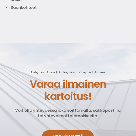
Saarikohteet
Pohjois-Savo | Siilinjärvi | Kuopio | Suomi
Varaa ilmainen
kartoitus!
Voit olla yhteydessä joko soittamalla, sähköpostilla
tai yhteydenottolomakkeella.