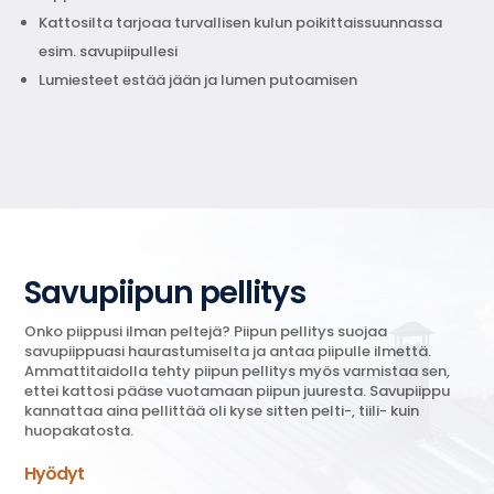
Kattosilta tarjoaa turvallisen kulun poikittaissuunnassa
esim. savupiipullesi
Lumiesteet estää jään ja lumen putoamisen
Savupiipun pellitys
Onko piippusi ilman peltejä? Piipun pellitys suojaa
savupiippuasi haurastumiselta ja antaa piipulle ilmettä.
Ammattitaidolla tehty piipun pellitys myös varmistaa sen,
ettei kattosi pääse vuotamaan piipun juuresta. Savupiippu
kannattaa aina pellittää oli kyse sitten pelti-, tiili- kuin
huopakatosta.
Hyödyt